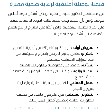
قيمنا: بوصلة أخلاقية لرعاية صحية مميزة
في مستشفى الدكتور سليمان فقيه الرياض، تُشكل قيمنا أساس
هويتنا، نؤمن بأن تقديم رعاية صحية عالية الجودة لا يعتمد فقط
على الخبرة الطبية المتقدمة، ولكن أيضًا على الالتزام الراسخ بالقيم
الأخلاقية التي تُشكل بوصلة عملنا.
المريض أولاً:
احتياجاتك ورفاهيتك هي أولويتنا القصوى.
الاحترام:
نعامل جميع المرضى باحترام، ونشركهم في
اتخاذ القرارات المتعلقة بصحتهم.
السرّية:
نحافظ على خصوصية معلوماتك الطبية.
العدالة والمساواة:
نسعى جاهدين لتوفير رعاية صحية
عادلة للجميع.
العمل الجماعي:
التعاون بين فرقنا الطبية والإدارية
ضروري للنجاح.
التطوير المستمر:
نحن ملتزمون بالبقاء في طليعة
التطورات الطبية وتطبيق أفضل الممارسات.