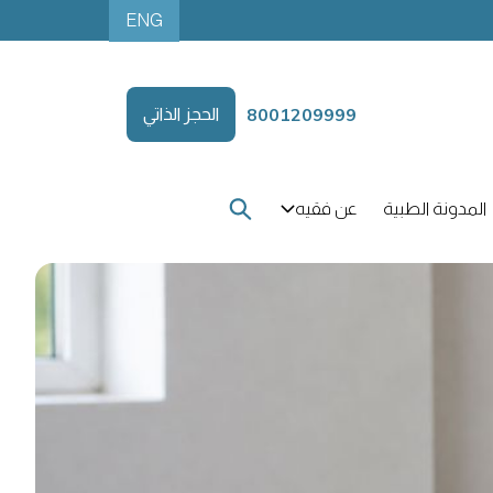
ENG
8001209999
الحجز الذاتي
المدونة الطبية
عن فقيه