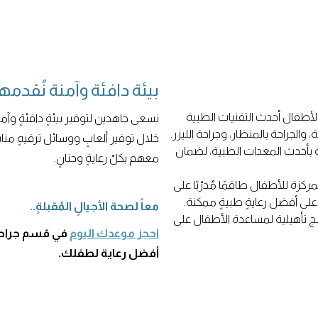
بيئة دافئة وآمنة نُقدمها
أطفال أحدث التقنيات الطبية
نسعى جاهدين لتوفير بيئةٍ دافئةٍ وآ
والجراحة بالمنظار، وجراحة الليزر.
خلال توفير ألعابٍ ووسائل ترفيهٍ مناس
بأحدث المعدات الطبية، لضمان
معهم بكلّ رعايةٍ وحنانٍ.
ركزة للأطفال طاقمًا مُدرّبًا على
على أفضل رعايةٍ طبيةٍ ممكنة.
معاً لصحة الأجيالٍ المُقبلةٍ..
 تأهيلية لمساعدة الأطفال على
احجز موعدك اليوم
في قسم جراحة 
أفضل رعاية لطفلك.