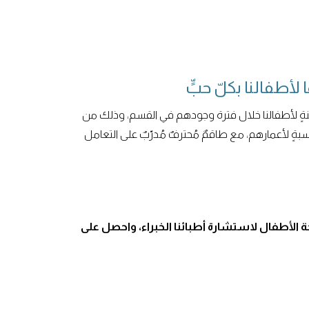
 لأطفالنا بكلّ حبٍّ
منةٍ لأطفالنا خلال فترة وجودهم في القسم، وذلك من
بةٍ لأعمارهم، مع طاقمٌ مُحترفٌ مُدرّبٌ على التعامل
الأطفال لاستشارة أطبائنا الخبراء، واحصل على