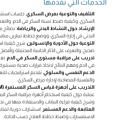
الخدمات التي نقدمها
التثقيف والتوعية بمرض السكري
: جلسات استش
السكري، وكيفية ضبط نسبة السكر في الدم، والتعد
الإرشاد حول النشاط البدني والرياضة
: نصائح 
البدني في إدارة السكري، ووضع خطط تمارين مناسب
التوعية حول الأدوية والإنسولين
: شرح كيفية اس
صحيح، والتعرف على الآثار الجانبية المحتملة وأفضل
تدريب على مراقبة مستوى السكر في الدم
: تع
في الدم وفهم النتائج لاتخاذ قرارات صحية مستنيرة.
الدعم النفسي والسلوكي
: تقديم استراتيجيات لل
والنفسية المصاحبة لإدارة مرض السكري.
التدريب على أجهزة قياس السكر المستمرة (CGM) والمضخات
عملية حول كيفية استخدام أجهزة مراقبة السكر ال
وشرح كيفية قراءة البيانات والاستفادة منها في تح
المتابعة والدعم المستمر
: استشارات دورية لمتاب
الاستفسارات وضبط خطط العلاج حسب الحاجة.