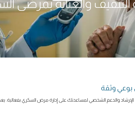
 التثقيف والعناية بمرضى ال
بوعي وثقة
 الإرشاد والدعم الشخصي لمساعدتك على إدارة مرض السكري بفعالية. يع