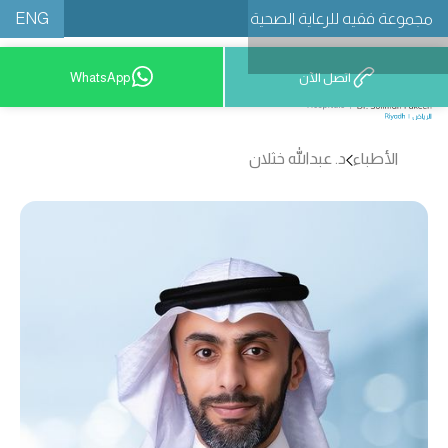
ENG
مجموعة فقيه للرعاية الصحية
اتصل الآن
WhatsApp
8001209999
الأطباء
د. عبدالله خثلان