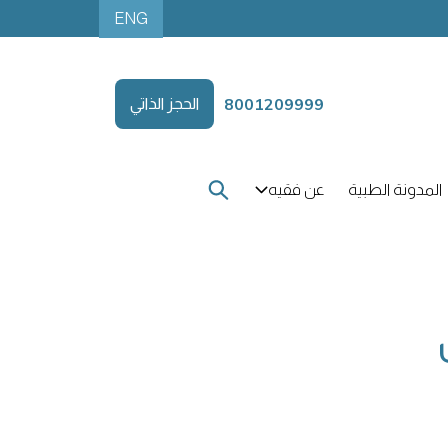
ENG
8001209999
الحجز الذاتي
المدونة الطبية
عن فقيه