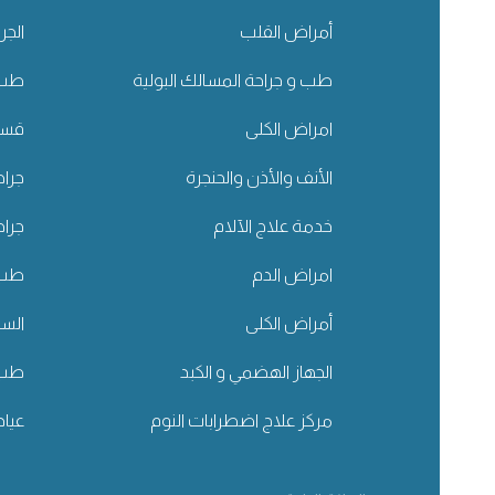
أمراض القلب
الجر
طب و جراحة المسالك البولية
طب 
امراض الكلى
قسم 
الأنف والأذن والحنجرة
جراح
خدمة علاج الآلام
جراح
امراض الدم
طب ا
أمراض الكلى
الس
الجهاز الهضمي و الكبد
طب 
مركز علاج اضطرابات النوم
عياد