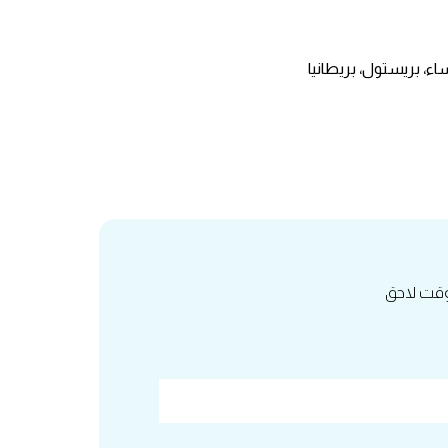
اء، بريستول، بريطانيا
 وقت لاحق