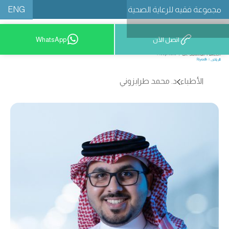
ENG
مجموعة فقيه للرعاية الصحية
اتصل الآن
WhatsApp
8001209999
الأطباء
د. محمد طرابزوني