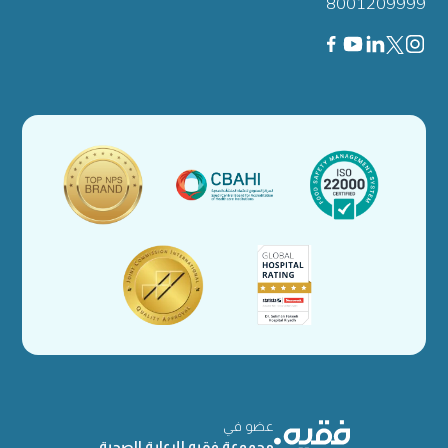
8001209999
عضو في
مجموعة فقيه للرعاية الصحية