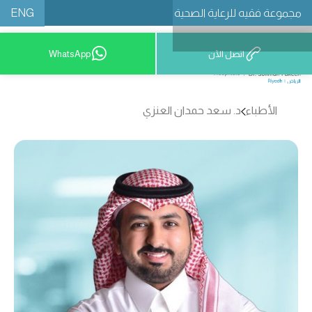
ENG
مجموعة فقيه للرعاية الصحية
اتصل الآن
WhatsApp
8001209999
الأطباء
د. سعد حمدان العنزي