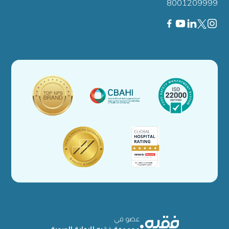
8001209999
عضو في