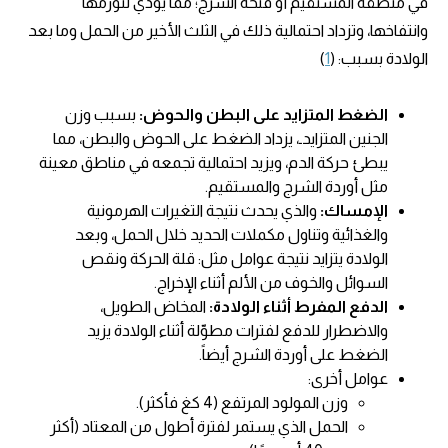
في منطقة المستقيم أو فتحة الشرج؛ مما يؤدي لتورمها
وانتفاخها، وتزداد احتمالية ذلك في الثلث الأخير من الحمل وما بعد
الولادة بسبب: (
1
)
الضغط المتزايد على البطن والحوض:
بسبب وزن
الجنين المتزايدـ، يزداد الضغط على الحوض والبطن، مما
يبطئ حركة الدم، ويزيد احتمالية تجمعه في مناطق معينة
مثل أوردة الشرج والمستقيم.
الإمساك:
والذي يحدث نتيجة التغيرات الهرمونية
والغذائية وتناول مكملات الحديد خلال الحمل، وبعد
الولادة يتزايد نتيجة عوامل مثل: قلة الحركة ونقص
السوائل والخوف من الألم أثناء الإخراج.
الدفع المفرط أثناء الولادة:
المخاض الطويل،
والاضطرار للدفع لفترات مطوّلة أثناء الولادة يزيد
الضغط على أوردة الشرج أيضاً.
عوامل أخرى:
وزن المولود المرتفع (4 كغ فأكثر).
الحمل الذي يستمر لفترة أطول من المعتاد (أكثر