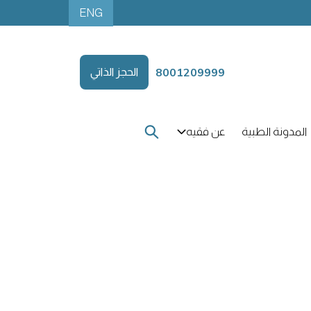
ENG
8001209999
الحجز الذاتي
المدونة الطبية
عن فقيه