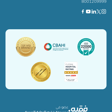
8001209999
عضو في