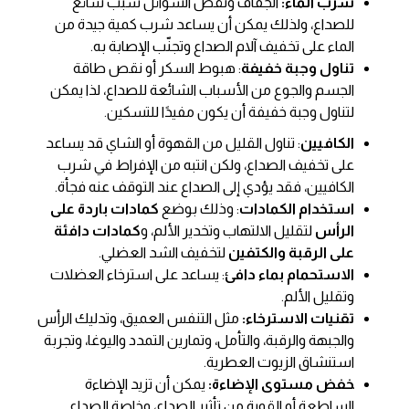
شرب الماء:
الجفاف ونقص السوائل سبب شائع
للصداع، ولذلك يمكن أن يساعد شرب كمية جيدة من
الماء على تخفيف آلام الصداع وتجنّب الإصابة به.
تناول وجبة خفيفة
: هبوط السكر أو نقص طاقة
الجسم والجوع من الأسباب الشائعة للصداع، لذا يمكن
لتناول وجبة خفيفة أن يكون مفيدًا للتسكين.
الكافيين
: تناول القليل من القهوة أو الشاي قد يساعد
على تخفيف الصداع، ولكن انتبه من الإفراط في شرب
الكافيين، فقد يؤدي إلى الصداع عند التوقف عنه فجأة.
استخدام الكمادات
: وذلك بوضع
كمادات باردة على
الرأس
لتقليل الالتهاب وتخدير الألم، و
كمادات دافئة
على الرقبة والكتفين
لتخفيف الشد العضلي.
الاستحمام بماء دافئ
: يساعد على استرخاء العضلات
وتقليل الألم.
تقنيات الاسترخاء:
مثل التنفس العميق، وتدليك الرأس
والجبهة والرقبة، والتأمل، وتمارين التمدد واليوغا، وتجربة
استنشاق الزيوت العطرية.
خفض مستوى الإضاءة:
يمكن أن تزيد الإضاءة
الساطعة أو القوية من تأثير الصداع، وخاصة الصداع