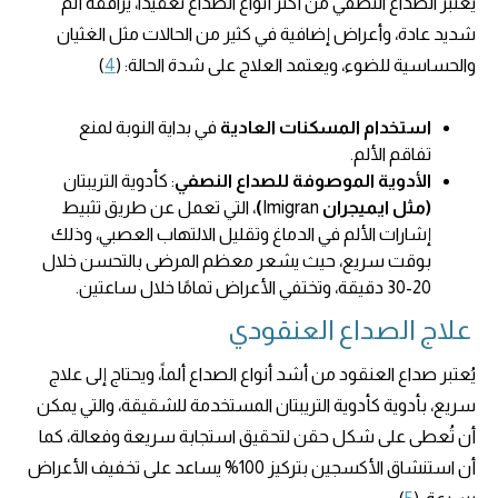
يُعتبر الصداع النصفي من أكثر أنواع الصداع تعقيدًا، يرافقه ألم
شديد عادة، وأعراض إضافية في كثير من الحالات مثل الغثيان
والحساسية للضوء، ويعتمد العلاج على شدة الحالة: (
4
)
استخدام المسكنات العادية
في بداية النوبة لمنع
تفاقم الألم.
الأدوية الموصوفة للصداع النصفي
: كأدوية التريبتان
(مثل ايميجران
Imigran
)
، التي تعمل عن طريق تثبيط
إشارات الألم في الدماغ وتقليل الالتهاب العصبي، وذلك
بوقت سريع، حيث يشعر معظم المرضى بالتحسن خلال
20-30 دقيقة، وتختفي الأعراض تمامًا خلال ساعتين.
علاج الصداع العنقودي
يُعتبر صداع العنقود من أشد أنواع الصداع ألماً، ويحتاج إلى علاج
سريع، بأدوية كأدوية التريبتان
المستخدمة للشقيقة،
والتي يمكن
أن تُعطى على شكل حقن لتحقيق استجابة سريعة وفعالة، كما
أن استنشاق الأكسجين بتركيز 100% يساعد على تخفيف الأعراض