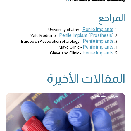
المراجع
Penile Implants
University of Utah -
Penile Implant (Prosthesis)
Yale Medicine -
Penile implants
European Association of Urology -
Penile implants
Mayo Clinic -
Penile Implants
Cleveland Clinic -
المقالات الأخيرة
عرض التفاصيل