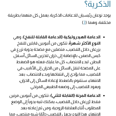
الذكرية؟
يوجد نوعان رئيسيان للدعامات الذكرية، يعمل كل منهما بطريقة
مختلفة، وهما: (
3
)
الدعامة الهيدروليكية (الدعامة القابلة للنفخ):
وهي
النوع الأكثر شهرةً
، تتكون من أنبوبين قابلين للنفخ
يزرعان داخل القضيب، متصلين مع مضخة يدوية تزرع في
كيس الصفن، بالإضافة إلى خزان لتخزين السائل أسفل
البطن. لبدء الانتصاب، كل ما عليك فعله هو الضغط
على المضخة لنقل السائل من الخزان إلى الأنابيب في
القضيب، مما يؤدي إلى انتفاخها وبدء الانتصاب. بعد
الانتهاء، ستقوم بالضغط لإعادة السائل إلى الخزان،
ويعود القضيب إلى وضعه الطبيعي المرتخي.
الدعامة المرنة (القابلة للثني):
تتكون من أنبوبين مرنين
فقط يُزرعان داخل القضيب، يمكنك ثنيه يدوياً إلى الوضع
المطلوب أثناء العلاقة الزوجية، ومن ثم إعادته بعد
الانتهاء. هذا النوع يجعل القضيب دائمًا شبه منتصب، مما